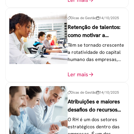
etapas que não devem
ser esquecidas.
Dicas de Gestão
14/10/2025
Retenção de talentos:
como motivar a
geração Y nas
Têm se tornado crescente
empresas?
a rotatividade do capital
humano das empresas,
principalmente entre os
colaboradores na faixa de
Ler mais
20 a 30 anos - chamada
Geração Y.
Dicas de Gestão
14/10/2025
Atribuições e maiores
desafios do recursos
humanos em uma
O RH é um dos setores
empresa
estratégicos dentro das
empresas. É um dos