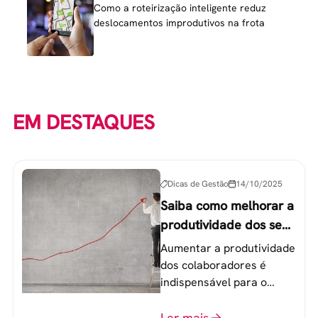
Como a roteirização inteligente reduz
deslocamentos improdutivos na frota
EM DESTAQUES
Dicas de Gestão
14/10/2025
Saiba como melhorar a
produtividade dos seus
colaboradores
Aumentar a produtividade
dos colaboradores é
indispensável para o
sucesso de qualquer
equipe de trabalho. 6
Ler mais