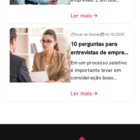
componentes-chave para
o atingimento das metas
Ler mais
organizacionais.
Dicas de Gestão
14/10/2025
10 perguntas para
entrevistas de emprego
que recrutadores não
Em um processo seletivo
devem fazer
é importante levar em
consideração boas
perguntas para mensurar
o perfil do profissional e
Ler mais
evitar questionamentos
embaraçosos.