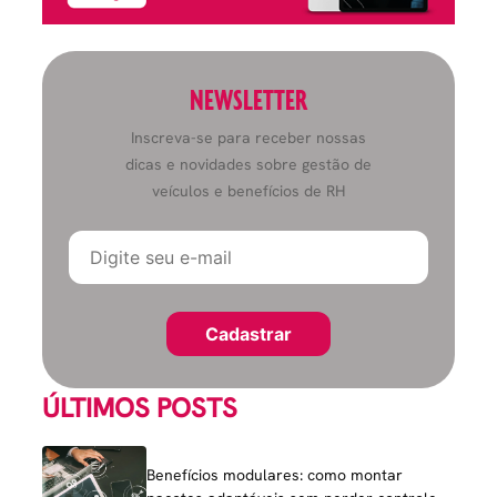
NEWSLETTER
Inscreva-se para receber nossas
dicas e novidades sobre gestão de
veículos e benefícios de RH
ÚLTIMOS POSTS
Benefícios modulares: como montar