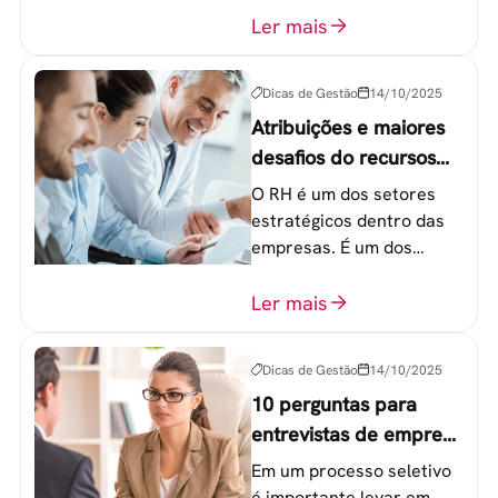
colaboradores na faixa de
Ler mais
20 a 30 anos - chamada
Geração Y.
Dicas de Gestão
14/10/2025
Atribuições e maiores
desafios do recursos
humanos em uma
O RH é um dos setores
empresa
estratégicos dentro das
empresas. É um dos
componentes-chave para
o atingimento das metas
Ler mais
organizacionais.
Dicas de Gestão
14/10/2025
10 perguntas para
entrevistas de emprego
que recrutadores não
Em um processo seletivo
devem fazer
é importante levar em