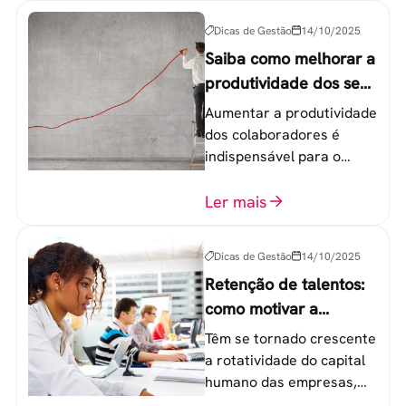
Dicas de Gestão
14/10/2025
Saiba como melhorar a
produtividade dos seus
colaboradores
Aumentar a produtividade
dos colaboradores é
indispensável para o
sucesso de qualquer
equipe de trabalho. 6
Ler mais
etapas que não devem
ser esquecidas.
Dicas de Gestão
14/10/2025
Retenção de talentos:
como motivar a
geração Y nas
Têm se tornado crescente
empresas?
a rotatividade do capital
humano das empresas,
principalmente entre os