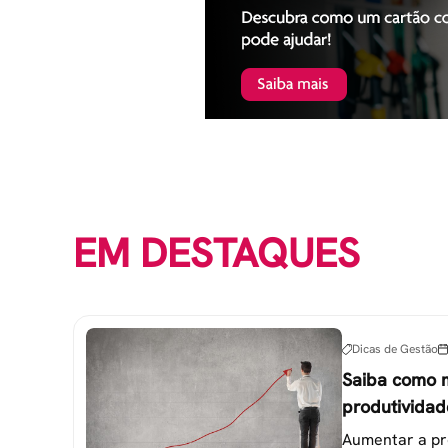
EM DESTAQUES
Dicas de Gestão
Saiba como 
produtividad
colaborador
Aumentar a pr