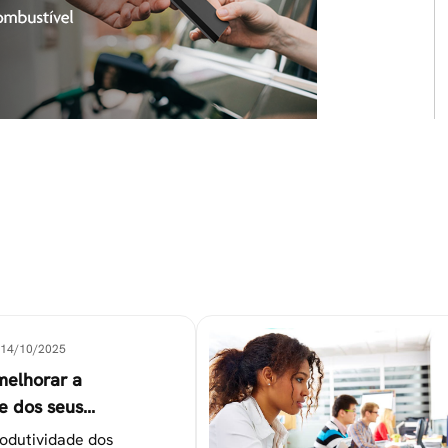
14/10/2025
melhorar a
e dos seus
es
odutividade dos