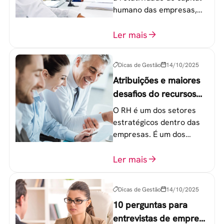
humano das empresas,
principalmente entre os
colaboradores na faixa de
Ler mais
20 a 30 anos - chamada
Geração Y.
Dicas de Gestão
14/10/2025
Atribuições e maiores
desafios do recursos
humanos em uma
O RH é um dos setores
empresa
estratégicos dentro das
empresas. É um dos
componentes-chave para
o atingimento das metas
Ler mais
organizacionais.
Dicas de Gestão
14/10/2025
10 perguntas para
entrevistas de emprego