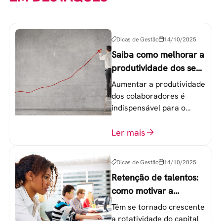
Dicas de Gestão
14/10/2025
Saiba como melhorar a
produtividade dos seus
colaboradores
Aumentar a produtividade
dos colaboradores é
indispensável para o
sucesso de qualquer
equipe de trabalho. 6
Ler mais
etapas que não devem
ser esquecidas.
Dicas de Gestão
14/10/2025
Retenção de talentos:
como motivar a
geração Y nas
Têm se tornado crescente
empresas?
a rotatividade do capital