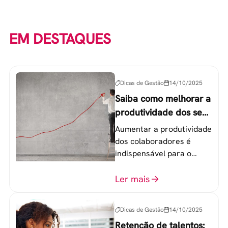
EM DESTAQUES
Dicas de Gestão
14/10/2025
Saiba como melhorar a
produtividade dos seus
colaboradores
Aumentar a produtividade
dos colaboradores é
indispensável para o
sucesso de qualquer
equipe de trabalho. 6
Ler mais
etapas que não devem
ser esquecidas.
Dicas de Gestão
14/10/2025
Retenção de talentos: