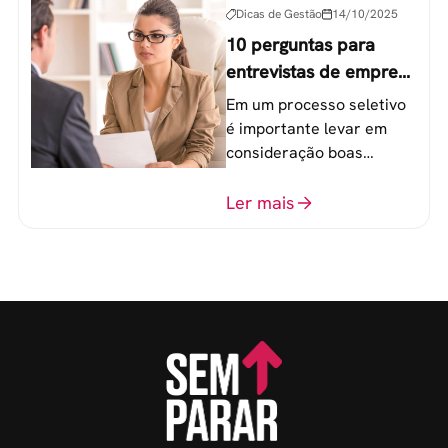
Dicas de Gestão
14/10/2025
10 perguntas para
entrevistas de emprego
que recrutadores não
Em um processo seletivo
devem fazer
é importante levar em
consideração boas
perguntas para mensurar
o perfil do profissional e
Ler mais
evitar questionamentos
embaraçosos.