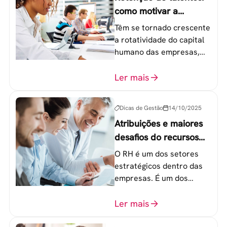
como motivar a
geração Y nas
Têm se tornado crescente
empresas?
a rotatividade do capital
humano das empresas,
principalmente entre os
colaboradores na faixa de
Ler mais
20 a 30 anos - chamada
Geração Y.
Dicas de Gestão
14/10/2025
Atribuições e maiores
desafios do recursos
humanos em uma
O RH é um dos setores
empresa
estratégicos dentro das
empresas. É um dos
componentes-chave para
o atingimento das metas
Ler mais
organizacionais.