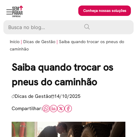
Skip
to
Conheça nossas soluções
content
Pesquisar
Início
Dicas de Gestão
Saiba quando trocar os pneus do
caminhão
Saiba quando trocar os
pneus do caminhão
Dicas de Gestão
14/10/2025
Compartilhar: