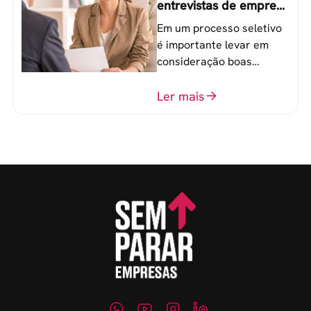
entrevistas de emprego
que recrutadores não
Em um processo seletivo
devem fazer
é importante levar em
consideração boas
perguntas para mensurar
o perfil do profissional e
Ler mais
evitar questionamentos
embaraçosos.