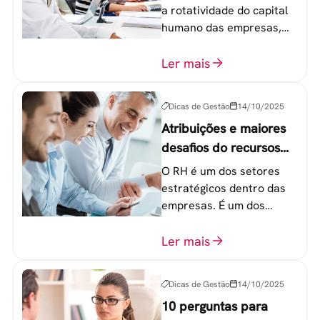
empresas?
a rotatividade do capital
humano das empresas,
principalmente entre os
colaboradores na faixa de
Ler mais
20 a 30 anos - chamada
Geração Y.
Dicas de Gestão
14/10/2025
Atribuições e maiores
desafios do recursos
humanos em uma
O RH é um dos setores
empresa
estratégicos dentro das
empresas. É um dos
componentes-chave para
o atingimento das metas
Ler mais
organizacionais.
Dicas de Gestão
14/10/2025
10 perguntas para