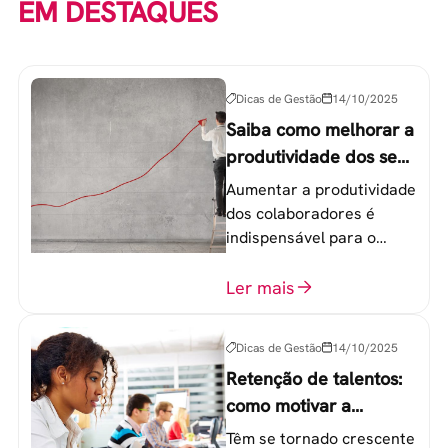
EM DESTAQUES
Dicas de Gestão
14/10/2025
Saiba como melhorar a
produtividade dos seus
colaboradores
Aumentar a produtividade
dos colaboradores é
indispensável para o
sucesso de qualquer
equipe de trabalho. 6
Ler mais
etapas que não devem
ser esquecidas.
Dicas de Gestão
14/10/2025
Retenção de talentos:
como motivar a
geração Y nas
Têm se tornado crescente