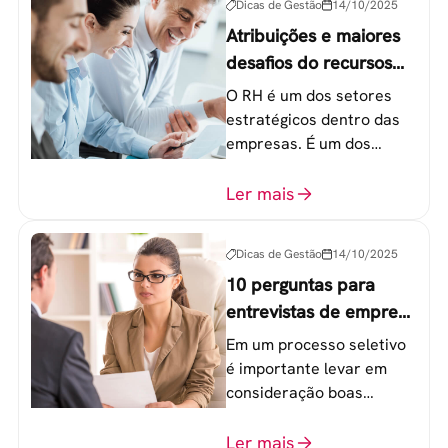
Dicas de Gestão
14/10/2025
Atribuições e maiores
desafios do recursos
humanos em uma
O RH é um dos setores
empresa
estratégicos dentro das
empresas. É um dos
componentes-chave para
o atingimento das metas
Ler mais
organizacionais.
Dicas de Gestão
14/10/2025
10 perguntas para
entrevistas de emprego
que recrutadores não
Em um processo seletivo
devem fazer
é importante levar em
consideração boas
perguntas para mensurar
o perfil do profissional e
Ler mais