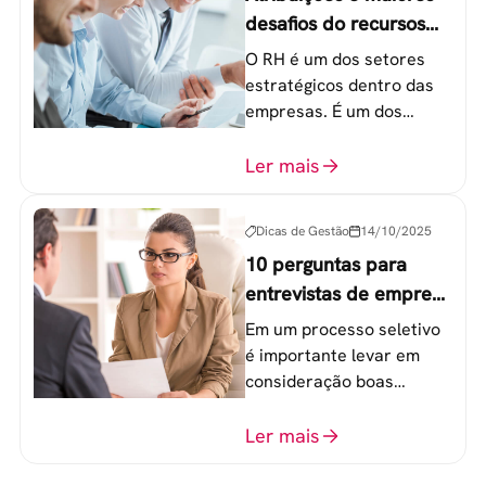
desafios do recursos
humanos em uma
O RH é um dos setores
empresa
estratégicos dentro das
empresas. É um dos
componentes-chave para
o atingimento das metas
Ler mais
organizacionais.
Dicas de Gestão
14/10/2025
10 perguntas para
entrevistas de emprego
que recrutadores não
Em um processo seletivo
devem fazer
é importante levar em
consideração boas
perguntas para mensurar
o perfil do profissional e
Ler mais
evitar questionamentos
embaraçosos.