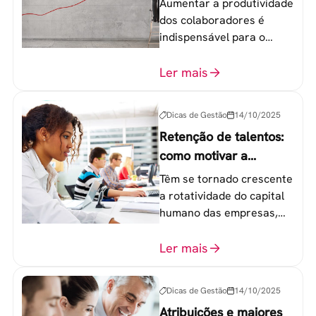
Aumentar a produtividade
dos colaboradores é
indispensável para o
sucesso de qualquer
equipe de trabalho. 6
Ler mais
etapas que não devem
ser esquecidas.
Dicas de Gestão
14/10/2025
Retenção de talentos:
como motivar a
geração Y nas
Têm se tornado crescente
empresas?
a rotatividade do capital
humano das empresas,
principalmente entre os
colaboradores na faixa de
Ler mais
20 a 30 anos - chamada
Geração Y.
Dicas de Gestão
14/10/2025
Atribuições e maiores