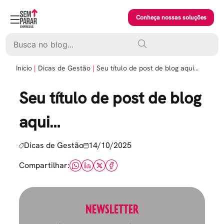
Skip
to
Conheça nossas soluções
content
Pesquisar
Início
Dicas de Gestão
Seu título de post de blog aqui…
Seu título de post de blog
aqui…
Dicas de Gestão
14/10/2025
Compartilhar:
NEWSLETTER