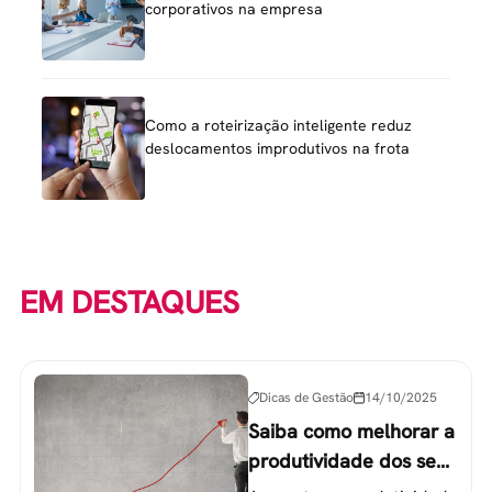
corporativos na empresa
Como a roteirização inteligente reduz
deslocamentos improdutivos na frota
EM DESTAQUES
Dicas de Gestão
14/10/2025
Saiba como melhorar a
produtividade dos seus
colaboradores