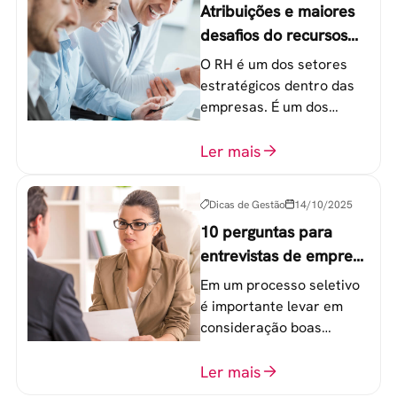
Atribuições e maiores
desafios do recursos
humanos em uma
O RH é um dos setores
empresa
estratégicos dentro das
empresas. É um dos
componentes-chave para
o atingimento das metas
Ler mais
organizacionais.
Dicas de Gestão
14/10/2025
10 perguntas para
entrevistas de emprego
que recrutadores não
Em um processo seletivo
devem fazer
é importante levar em
consideração boas
perguntas para mensurar
o perfil do profissional e
Ler mais
evitar questionamentos