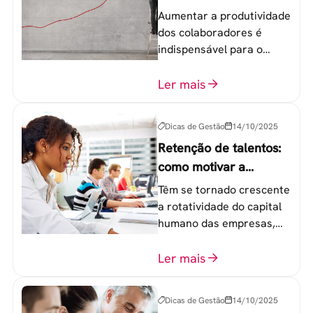
colaboradores
Aumentar a produtividade
dos colaboradores é
indispensável para o
sucesso de qualquer
equipe de trabalho. 6
Ler mais
etapas que não devem
ser esquecidas.
Dicas de Gestão
14/10/2025
Retenção de talentos:
como motivar a
geração Y nas
Têm se tornado crescente
empresas?
a rotatividade do capital
humano das empresas,
principalmente entre os
colaboradores na faixa de
Ler mais
20 a 30 anos - chamada
Geração Y.
Dicas de Gestão
14/10/2025