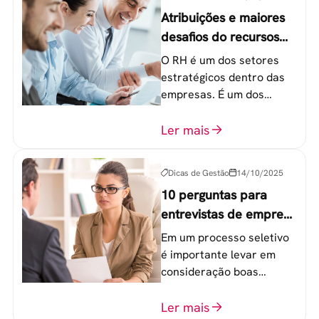
Atribuições e maiores
desafios do recursos
humanos em uma
O RH é um dos setores
empresa
estratégicos dentro das
empresas. É um dos
componentes-chave para
o atingimento das metas
Ler mais
organizacionais.
Dicas de Gestão
14/10/2025
10 perguntas para
entrevistas de emprego
que recrutadores não
Em um processo seletivo
devem fazer
é importante levar em
consideração boas
perguntas para mensurar
o perfil do profissional e
Ler mais