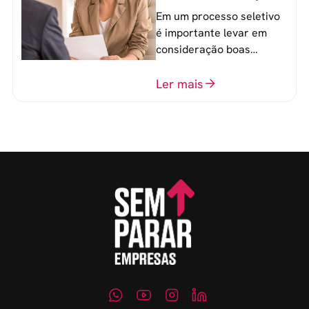
que recrutadores não
Em um processo seletivo
devem fazer
é importante levar em
consideração boas
perguntas para mensurar
o perfil do profissional e
Ler mais
evitar questionamentos
embaraçosos.