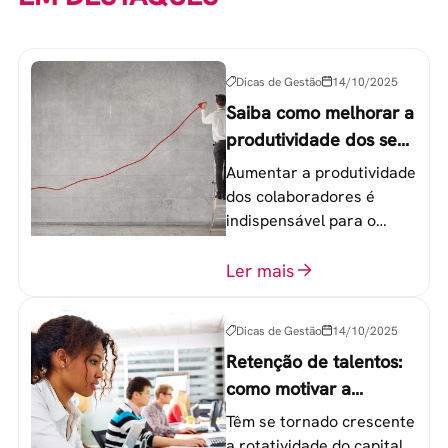
Dicas de Gestão
14/10/2025
Saiba como melhorar a
produtividade dos seus
colaboradores
Aumentar a produtividade
dos colaboradores é
indispensável para o
sucesso de qualquer
equipe de trabalho. 6
Ler mais
etapas que não devem
ser esquecidas.
Dicas de Gestão
14/10/2025
Retenção de talentos:
como motivar a
geração Y nas
Têm se tornado crescente
empresas?
a rotatividade do capital