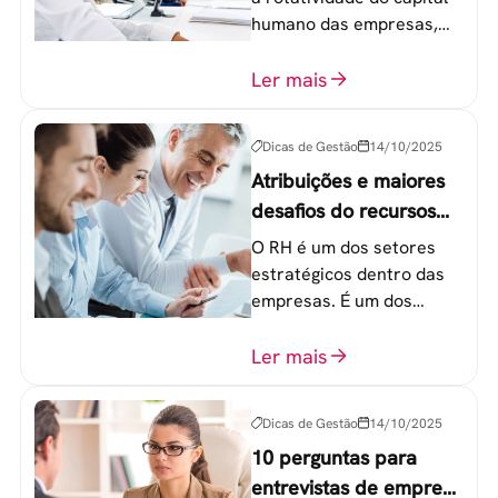
humano das empresas,
principalmente entre os
colaboradores na faixa de
Ler mais
20 a 30 anos - chamada
Geração Y.
Dicas de Gestão
14/10/2025
Atribuições e maiores
desafios do recursos
humanos em uma
O RH é um dos setores
empresa
estratégicos dentro das
empresas. É um dos
componentes-chave para
o atingimento das metas
Ler mais
organizacionais.
Dicas de Gestão
14/10/2025
10 perguntas para
entrevistas de emprego