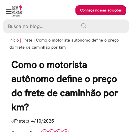
Skip
to
Conheça nossas soluções
content
Pesquisar
Início
Frete
Como o motorista autônomo define o preço
do frete de caminhão por km?
Como o motorista
autônomo define o preço
do frete de caminhão por
km?
Frete
14/10/2025