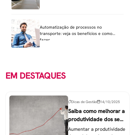
Automatização de processos no
transporte: veja os benefícios e como
fazer
EM DESTAQUES
Dicas de Gestão
14/10/2025
Saiba como melhorar a
produtividade dos seus
colaboradores
Aumentar a produtividade