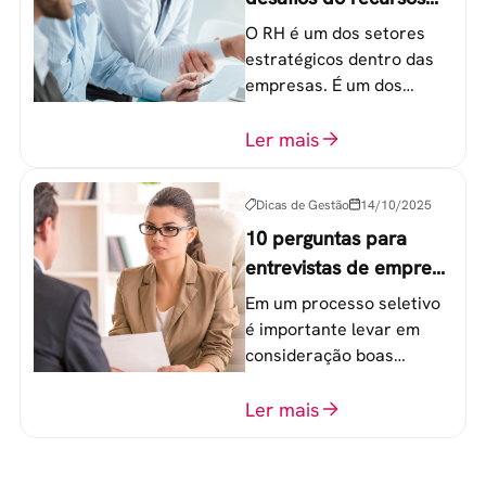
humanos em uma
O RH é um dos setores
empresa
estratégicos dentro das
empresas. É um dos
componentes-chave para
o atingimento das metas
Ler mais
organizacionais.
Dicas de Gestão
14/10/2025
10 perguntas para
entrevistas de emprego
que recrutadores não
Em um processo seletivo
devem fazer
é importante levar em
consideração boas
perguntas para mensurar
o perfil do profissional e
Ler mais
evitar questionamentos
embaraçosos.