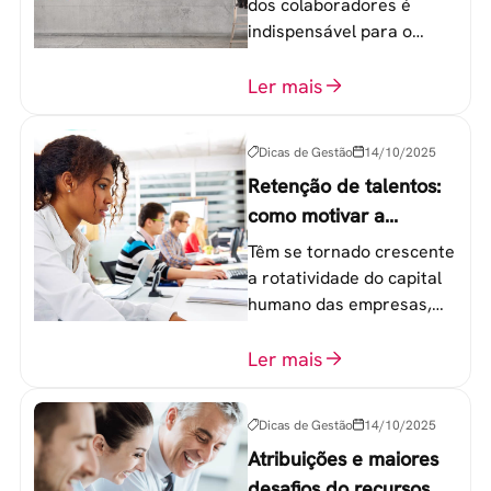
dos colaboradores é
indispensável para o
sucesso de qualquer
equipe de trabalho. 6
Ler mais
etapas que não devem
ser esquecidas.
Dicas de Gestão
14/10/2025
Retenção de talentos:
como motivar a
geração Y nas
Têm se tornado crescente
empresas?
a rotatividade do capital
humano das empresas,
principalmente entre os
colaboradores na faixa de
Ler mais
20 a 30 anos - chamada
Geração Y.
Dicas de Gestão
14/10/2025
Atribuições e maiores
desafios do recursos