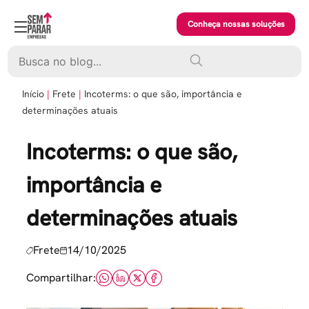
Skip
to
Conheça nossas soluções
content
Pesquisar
Início
Frete
Incoterms: o que são, importância e
determinações atuais
Incoterms: o que são,
importância e
determinações atuais
Frete
14/10/2025
Compartilhar: