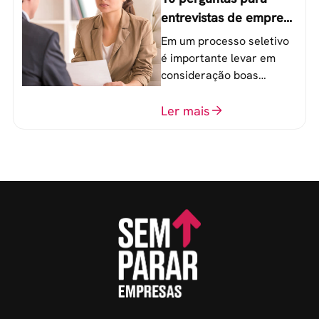
entrevistas de emprego
que recrutadores não
Em um processo seletivo
devem fazer
é importante levar em
consideração boas
perguntas para mensurar
o perfil do profissional e
Ler mais
evitar questionamentos
embaraçosos.