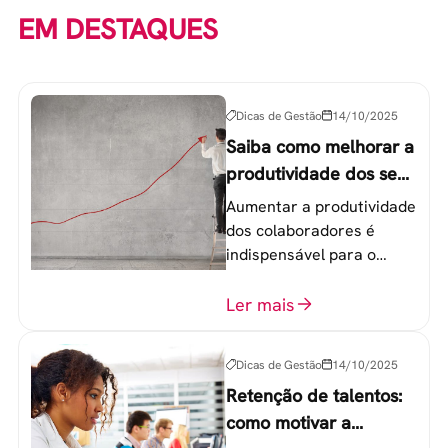
EM DESTAQUES
Dicas de Gestão
14/10/2025
Saiba como melhorar a
produtividade dos seus
colaboradores
Aumentar a produtividade
dos colaboradores é
indispensável para o
sucesso de qualquer
equipe de trabalho. 6
Ler mais
etapas que não devem
ser esquecidas.
Dicas de Gestão
14/10/2025
Retenção de talentos:
como motivar a