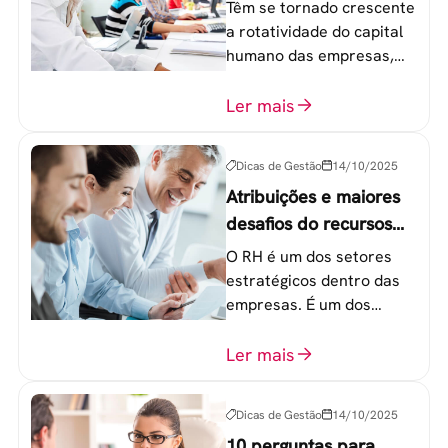
geração Y nas
Têm se tornado crescente
empresas?
a rotatividade do capital
humano das empresas,
principalmente entre os
colaboradores na faixa de
Ler mais
20 a 30 anos - chamada
Geração Y.
Dicas de Gestão
14/10/2025
Atribuições e maiores
desafios do recursos
humanos em uma
O RH é um dos setores
empresa
estratégicos dentro das
empresas. É um dos
componentes-chave para
o atingimento das metas
Ler mais
organizacionais.
Dicas de Gestão
14/10/2025
10 perguntas para