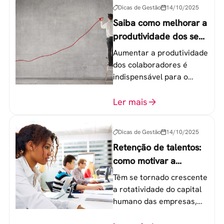
Dicas de Gestão
14/10/2025
Saiba como melhorar a
produtividade dos seus
colaboradores
Aumentar a produtividade
dos colaboradores é
indispensável para o
sucesso de qualquer
equipe de trabalho. 6
Ler mais
etapas que não devem
ser esquecidas.
Dicas de Gestão
14/10/2025
Retenção de talentos:
como motivar a
geração Y nas
Têm se tornado crescente
empresas?
a rotatividade do capital
humano das empresas,
principalmente entre os