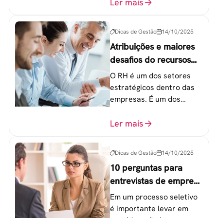
colaboradores na faixa de
Ler mais
20 a 30 anos - chamada
Geração Y.
Dicas de Gestão
14/10/2025
Atribuições e maiores
desafios do recursos
humanos em uma
O RH é um dos setores
empresa
estratégicos dentro das
empresas. É um dos
componentes-chave para
o atingimento das metas
Ler mais
organizacionais.
Dicas de Gestão
14/10/2025
10 perguntas para
entrevistas de emprego
que recrutadores não
Em um processo seletivo
devem fazer
é importante levar em