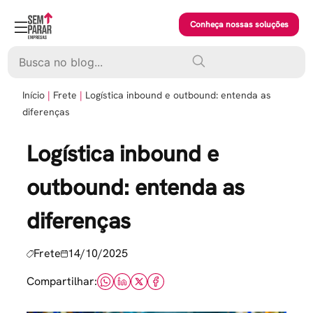
Skip
to
Conheça nossas soluções
content
Pesquisar
Início
Frete
Logística inbound e outbound: entenda as
diferenças
Logística inbound e
outbound: entenda as
diferenças
Frete
14/10/2025
Compartilhar: