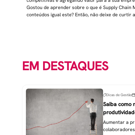
competitivas e agregando valor para a sua empre
Gostou de aprender sobre o que é Supply Chain 
conteúdos igual este? Então, não deixe de curtir
EM DESTAQUES
Dicas de Gestão
Saiba como 
produtividad
colaborador
Aumentar a pr
colaboradores