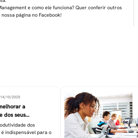
sa.
Management e como ele funciona? Quer conferir outros
 a nossa página no
Facebook
!
14/10/2025
melhorar a
e dos seus
es
odutividade dos
 é indispensável para o