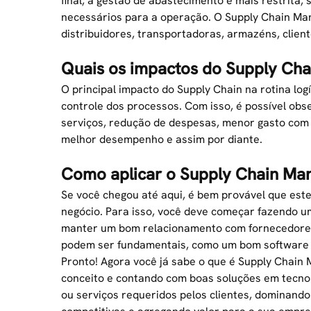
final, a gestão de abastecimento é mais restrita,
necessários para a operação. O Supply Chain Man
distribuidores,
transportadoras
, armazéns, clien
Quais os impactos do Supply Chain
O principal impacto do Supply Chain na rotina log
controle dos processos. Com isso, é possível ob
serviços, redução de despesas, menor gasto co
melhor desempenho e assim por diante.
Como aplicar o Supply Chain M
Se você chegou até aqui, é bem provável que es
negócio. Para isso, você deve começar fazendo
manter um bom relacionamento com fornecedores e
podem ser fundamentais, como um bom software 
Pronto! Agora você já sabe o que é Supply Chain
conceito e contando com boas soluções em tecnol
ou serviços requeridos pelos clientes, dominand