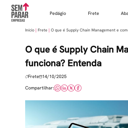
Skip
to
Pedágio
Frete
Ab
content
Início
Frete
O que é Supply Chain Management e como
O que é Supply Chain M
funciona? Entenda
Frete
14/10/2025
Compartilhar: