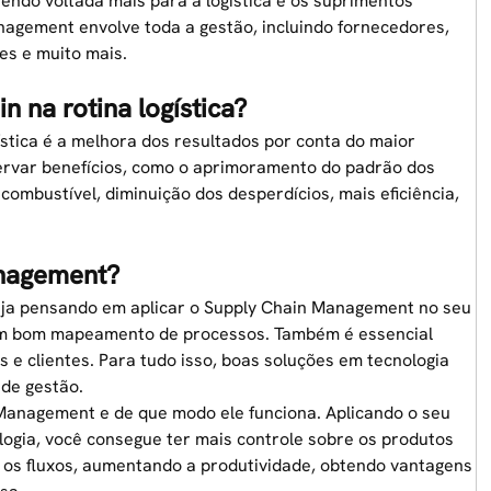
 sendo voltada mais para a logística e os suprimentos
agement envolve toda a gestão, incluindo fornecedores,
tes e muito mais.
 na rotina logística?
ística é a melhora dos resultados por conta do maior
servar benefícios, como o aprimoramento do padrão dos
m
combustível
, diminuição dos desperdícios, mais eficiência,
anagement?
teja pensando em aplicar o Supply Chain Management no seu
 um bom mapeamento de processos. Também é essencial
 clientes. Para tudo isso, boas soluções em tecnologia
de gestão.
 Management e de que modo ele funciona. Aplicando o seu
ogia, você consegue ter mais controle sobre os produtos
o os fluxos, aumentando a produtividade, obtendo vantagens