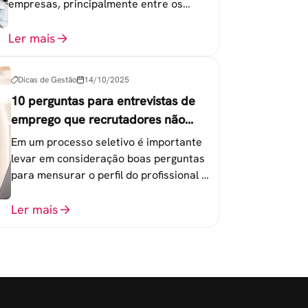
empresas, principalmente entre os
colaboradores na faixa de 20 a 30 anos -
chamada Geração Y.
Ler mais
Dicas de Gestão
14/10/2025
10 perguntas para entrevistas de
emprego que recrutadores não
devem fazer
Em um processo seletivo é importante
levar em consideração boas perguntas
para mensurar o perfil do profissional e
evitar questionamentos embaraçosos.
Ler mais