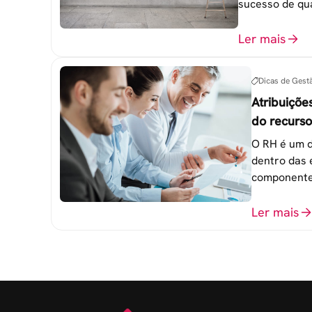
sucesso de qu
trabalho. 6 e
esquecidas.
Ler mais
Dicas de Gest
Atribuiçõe
do recurs
empresa
O RH é um d
dentro das 
componente
atingimento
organizacio
Ler mais