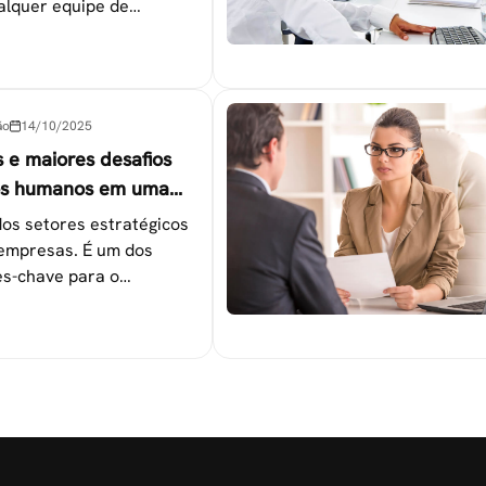
alquer equipe de
tapas que não devem ser
ão
14/10/2025
s e maiores desafios
os humanos em uma
os setores estratégicos
empresas. É um dos
s-chave para o
 das metas
nais.