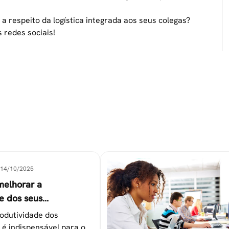
 respeito da logística integrada aos seus colegas?
redes sociais!
14/10/2025
melhorar a
e dos seus
es
odutividade dos
 é indispensável para o