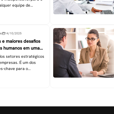
alquer equipe de
tapas que não devem ser
ão
14/10/2025
s e maiores desafios
os humanos em uma
os setores estratégicos
empresas. É um dos
s-chave para o
 das metas
nais.