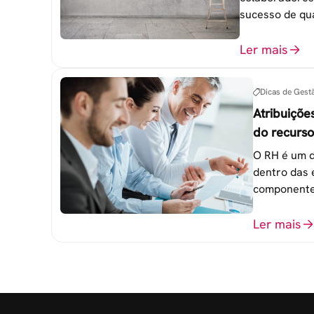
sucesso de qu
trabalho. 6 e
esquecidas.
Ler mais
Dicas de Gest
Atribuiçõe
do recurs
empresa
O RH é um d
dentro das 
componente
atingimento
organizacio
Ler mais