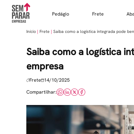
Skip
to
Pedágio
Frete
Ab
content
Início
Frete
Saiba como a logística integrada pode be
Saiba como a logística i
empresa
Frete
14/10/2025
Compartilhar: