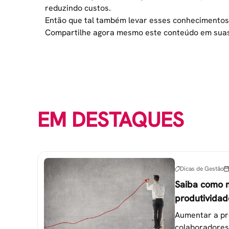
reduzindo custos
.
Então que tal também levar esses conhecimentos a
Compartilhe agora mesmo este conteúdo em suas 
EM DESTAQUES
Dicas de Gestão
Saiba como 
produtividad
colaborador
Aumentar a pr
colaboradores