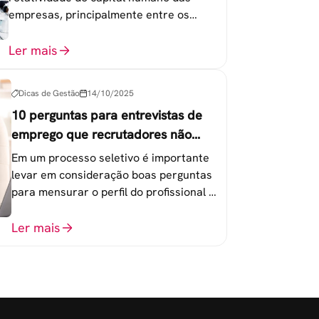
empresas, principalmente entre os
colaboradores na faixa de 20 a 30 anos -
chamada Geração Y.
Ler mais
Dicas de Gestão
14/10/2025
10 perguntas para entrevistas de
emprego que recrutadores não
devem fazer
Em um processo seletivo é importante
levar em consideração boas perguntas
para mensurar o perfil do profissional e
evitar questionamentos embaraçosos.
Ler mais