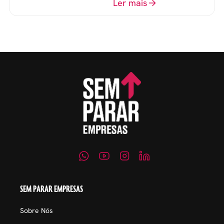
o perfil do profissional e
Ler mais
evitar questionamentos
embaraçosos.
SEM PARAR EMPRESAS
Sobre Nós