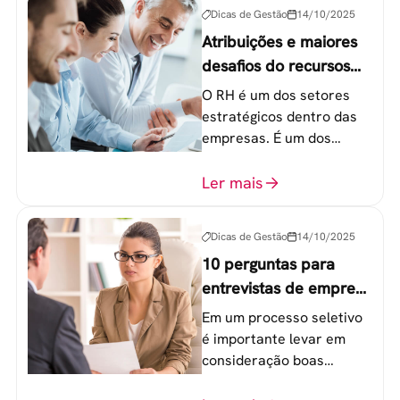
Geração Y.
Dicas de Gestão
14/10/2025
Atribuições e maiores
desafios do recursos
humanos em uma
O RH é um dos setores
empresa
estratégicos dentro das
empresas. É um dos
componentes-chave para
o atingimento das metas
Ler mais
organizacionais.
Dicas de Gestão
14/10/2025
10 perguntas para
entrevistas de emprego
que recrutadores não
Em um processo seletivo
devem fazer
é importante levar em
consideração boas
perguntas para mensurar