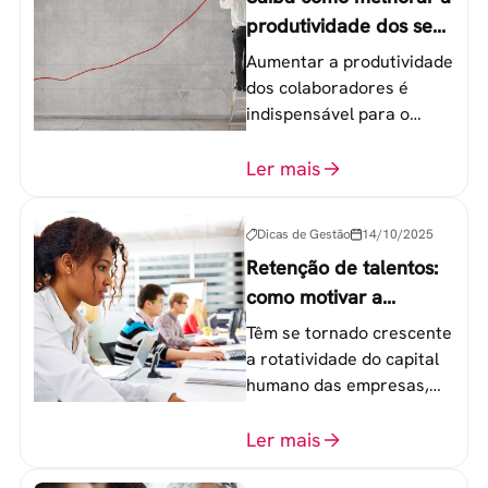
produtividade dos seus
colaboradores
Aumentar a produtividade
dos colaboradores é
indispensável para o
sucesso de qualquer
equipe de trabalho. 6
Ler mais
etapas que não devem
ser esquecidas.
Dicas de Gestão
14/10/2025
Retenção de talentos:
como motivar a
geração Y nas
Têm se tornado crescente
empresas?
a rotatividade do capital
humano das empresas,
principalmente entre os
colaboradores na faixa de
Ler mais
20 a 30 anos - chamada