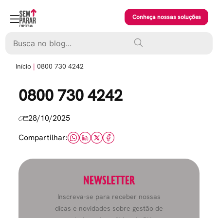
Skip
to
Conheça nossas soluções
content
Pesquisar
Início
0800 730 4242
0800 730 4242
28/10/2025
Compartilhar:
NEWSLETTER
Inscreva-se para receber nossas
dicas e novidades sobre gestão de