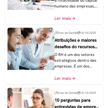
a rotatividade do capital
humano das empresas,
principalmente entre os
colaboradores na faixa de
Ler mais
20 a 30 anos - chamada
Geração Y.
Dicas de Gestão
14/10/2025
Atribuições e maiores
desafios do recursos
humanos em uma
O RH é um dos setores
empresa
estratégicos dentro das
empresas. É um dos
componentes-chave para
o atingimento das metas
Ler mais
organizacionais.
Dicas de Gestão
14/10/2025
10 perguntas para
entrevistas de emprego