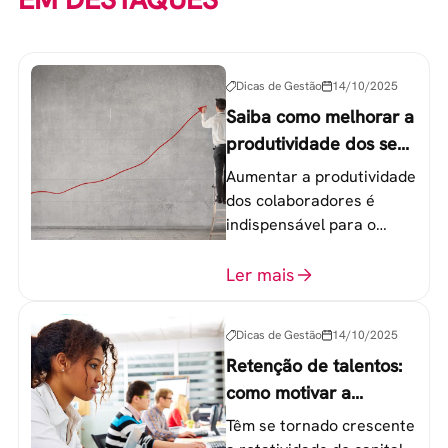
Dicas de Gestão
14/10/2025
Saiba como melhorar a
produtividade dos seus
colaboradores
Aumentar a produtividade
dos colaboradores é
indispensável para o
sucesso de qualquer
equipe de trabalho. 6
Ler mais
etapas que não devem
ser esquecidas.
Dicas de Gestão
14/10/2025
Retenção de talentos:
como motivar a
geração Y nas
Têm se tornado crescente
empresas?