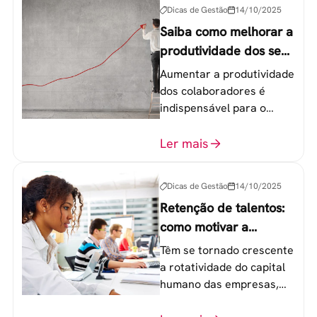
Dicas de Gestão
14/10/2025
Saiba como melhorar a
produtividade dos seus
colaboradores
Aumentar a produtividade
dos colaboradores é
indispensável para o
sucesso de qualquer
equipe de trabalho. 6
Ler mais
etapas que não devem
ser esquecidas.
Dicas de Gestão
14/10/2025
Retenção de talentos:
como motivar a
geração Y nas
Têm se tornado crescente
empresas?
a rotatividade do capital
humano das empresas,
principalmente entre os