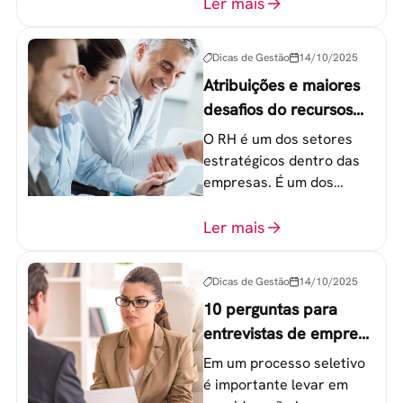
colaboradores na faixa de
Ler mais
20 a 30 anos - chamada
Geração Y.
Dicas de Gestão
14/10/2025
Atribuições e maiores
desafios do recursos
humanos em uma
O RH é um dos setores
empresa
estratégicos dentro das
empresas. É um dos
componentes-chave para
o atingimento das metas
Ler mais
organizacionais.
Dicas de Gestão
14/10/2025
10 perguntas para
entrevistas de emprego
que recrutadores não
Em um processo seletivo
devem fazer
é importante levar em