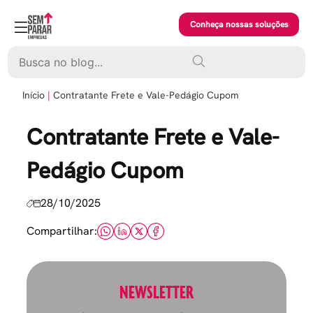
Skip
to
Conheça nossas soluções
content
Pesquisar
Início
Contratante Frete e Vale-Pedágio Cupom
Contratante Frete e Vale-
Pedágio Cupom
28/10/2025
Compartilhar:
NEWSLETTER