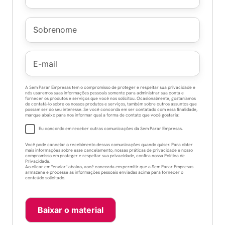
A Sem Parar Empresas tem o compromisso de proteger e respeitar sua privacidade e
nós usaremos suas informações pessoais somente para administrar sua conta e
fornecer os produtos e serviços que você nos solicitou. Ocasionalmente, gostaríamos
de contatá-lo sobre os nossos produtos e serviços, também sobre outros assuntos que
possam ser do seu interesse. Se você concorda em ser contatado com essa finalidade,
marque abaixo para nos informar qual a forma de contato que você gostaria:
Eu concordo em receber outras comunicações da Sem Parar Empresas.
Você pode cancelar o recebimento dessas comunicações quando quiser. Para obter
mais informações sobre esse cancelamento, nossas práticas de privacidade e nosso
compromisso em proteger e respeitar sua privacidade, confira nossa Política de
Privacidade.
Ao clicar em "enviar" abaixo, você concorda em permitir que a Sem Parar Empresas
armazene e processe as informações pessoais enviadas acima para fornecer o
conteúdo solicitado.