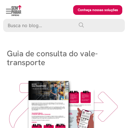
Skip
to
Conheça nossas soluções
content
Pesquisar
Guia de consulta do vale-
transporte