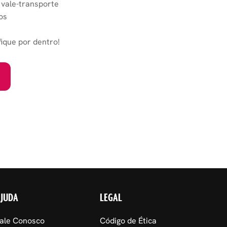
 vale-transporte
os
fique por dentro!
AJUDA
LEGAL
ale Conosco
Código de Ética