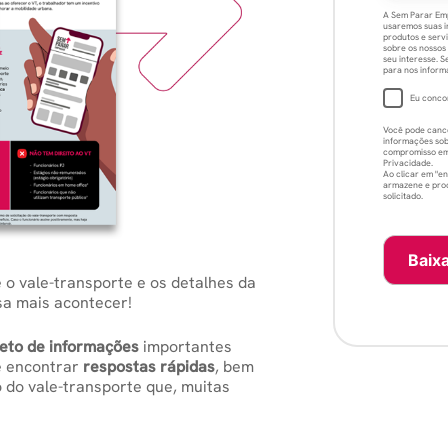
A Sem Parar Emp
usaremos suas i
produtos e servi
sobre os nossos
seu interesse. 
para nos inform
Eu conco
Você pode cance
informações sob
compromisso em 
Privacidade.
Ao clicar em "e
armazene e proc
solicitado.
 o vale-transporte e os detalhes da
sa mais acontecer!
eto de informações
importantes
de encontrar
respostas rápidas
, bem
o do vale-transporte que, muitas