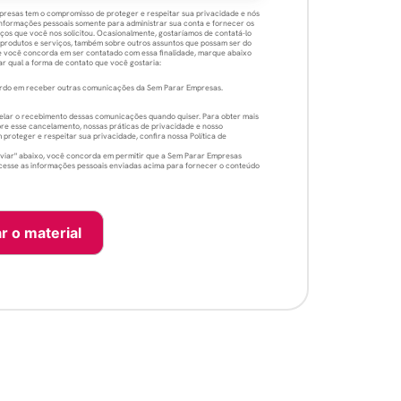
resas tem o compromisso de proteger e respeitar sua privacidade e nós
nformações pessoais somente para administrar sua conta e fornecer os
ços que você nos solicitou. Ocasionalmente, gostaríamos de contatá-lo
 produtos e serviços, também sobre outros assuntos que possam ser do
Se você concorda em ser contatado com essa finalidade, marque abaixo
ar qual a forma de contato que você gostaria:
rdo em receber outras comunicações da Sem Parar Empresas.
lar o recebimento dessas comunicações quando quiser. Para obter mais
re esse cancelamento, nossas práticas de privacidade e nosso
proteger e respeitar sua privacidade, confira nossa Política de
nviar" abaixo, você concorda em permitir que a Sem Parar Empresas
esse as informações pessoais enviadas acima para fornecer o conteúdo