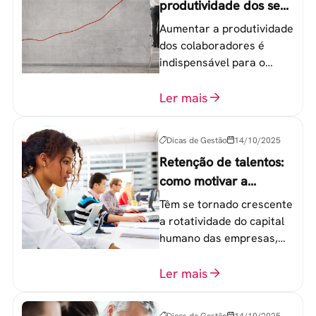
produtividade dos seus
colaboradores
Aumentar a produtividade
dos colaboradores é
indispensável para o
sucesso de qualquer
equipe de trabalho. 6
Ler mais
etapas que não devem
ser esquecidas.
Dicas de Gestão
14/10/2025
Retenção de talentos:
como motivar a
geração Y nas
Têm se tornado crescente
empresas?
a rotatividade do capital
humano das empresas,
principalmente entre os
colaboradores na faixa de
Ler mais
20 a 30 anos - chamada
Geração Y.
Dicas de Gestão
14/10/2025