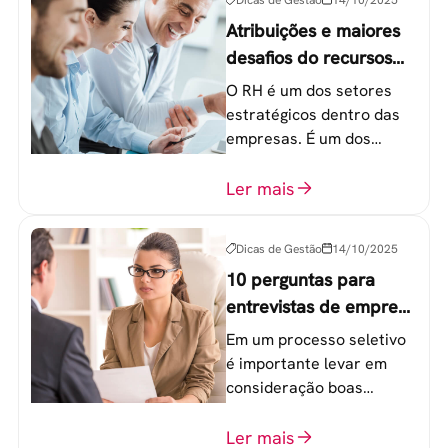
Atribuições e maiores
desafios do recursos
humanos em uma
O RH é um dos setores
empresa
estratégicos dentro das
empresas. É um dos
componentes-chave para
o atingimento das metas
Ler mais
organizacionais.
Dicas de Gestão
14/10/2025
10 perguntas para
entrevistas de emprego
que recrutadores não
Em um processo seletivo
devem fazer
é importante levar em
consideração boas
perguntas para mensurar
o perfil do profissional e
Ler mais