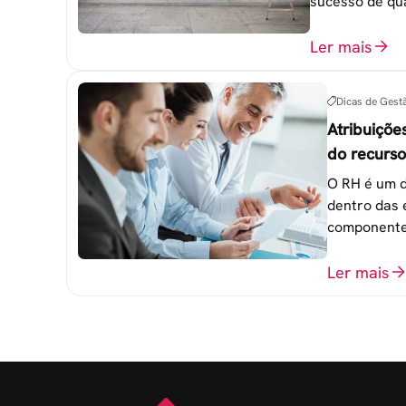
sucesso de qu
trabalho. 6 e
esquecidas.
Ler mais
Dicas de Gest
Atribuiçõe
do recurs
empresa
O RH é um d
dentro das 
componente
atingimento
organizacio
Ler mais