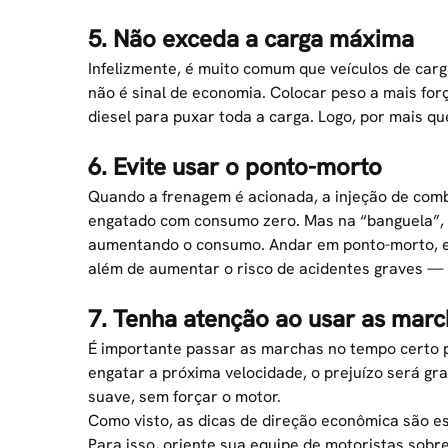
5. Não exceda a carga máxima
Infelizmente, é muito comum que veículos de car
não é sinal de economia. Colocar peso a mais fo
diesel para puxar toda a carga. Logo, por mais qu
6. Evite usar o ponto-morto
Quando a frenagem é acionada, a injeção de combu
engatado com consumo zero. Mas na “banguela”,
aumentando o consumo. Andar em ponto-morto, es
além de aumentar o risco de acidentes graves — 
7. Tenha atenção ao usar as mar
É importante passar as marchas no tempo certo p
engatar a próxima velocidade, o prejuízo será g
suave, sem forçar o motor.
Como visto, as dicas de direção econômica são e
Para isso, oriente sua equipe de motoristas sob