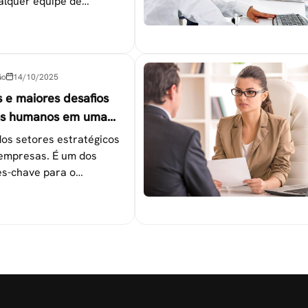
alquer equipe de
tapas que não devem ser
ão
14/10/2025
s e maiores desafios
os humanos em uma
os setores estratégicos
empresas. É um dos
s-chave para o
 das metas
nais.