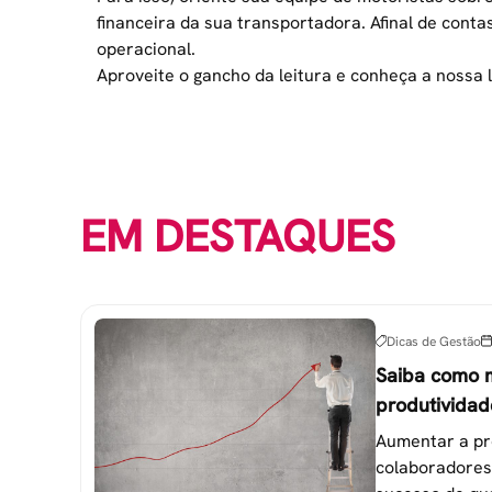
financeira da sua transportadora. Afinal de conta
operacional.
Aproveite o gancho da leitura e conheça a nossa 
EM DESTAQUES
Dicas de Gestão
Saiba como 
produtividad
colaborador
Aumentar a pr
colaboradores