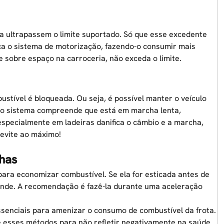
ga ultrapassem o limite suportado. Só que esse excedente
rça o sistema de motorização, fazendo-o consumir mais
e sobre espaço na carroceria, não exceda o limite.
stível é bloqueada. Ou seja, é possível manter o veículo
 o sistema compreende que está em marcha lenta,
pecialmente em ladeiras danifica o câmbio e a marcha,
evite ao máximo!
chas
ara economizar combustível. Se ela for esticada antes de
rande. A recomendação é fazê-la durante uma aceleração
ssenciais para amenizar o
consumo de combustível da frota
.
re esses métodos para não refletir negativamente na saúde