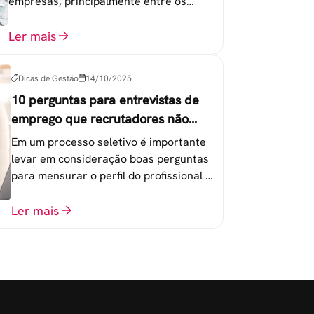
empresas, principalmente entre os
colaboradores na faixa de 20 a 30 anos -
chamada Geração Y.
Ler mais
Dicas de Gestão
14/10/2025
10 perguntas para entrevistas de
emprego que recrutadores não
devem fazer
Em um processo seletivo é importante
levar em consideração boas perguntas
para mensurar o perfil do profissional e
evitar questionamentos embaraçosos.
Ler mais