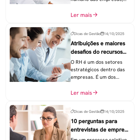
principalmente entre os
colaboradores na faixa de
Ler mais
20 a 30 anos - chamada
Geração Y.
Dicas de Gestão
14/10/2025
Atribuições e maiores
desafios do recursos
humanos em uma
O RH é um dos setores
empresa
estratégicos dentro das
empresas. É um dos
componentes-chave para
o atingimento das metas
Ler mais
organizacionais.
Dicas de Gestão
14/10/2025
10 perguntas para
entrevistas de emprego
que recrutadores não
Em um processo seletivo