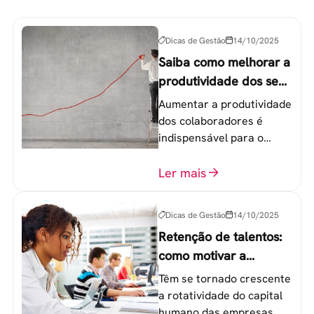
Dicas de Gestão
14/10/2025
Saiba como melhorar a
produtividade dos seus
colaboradores
Aumentar a produtividade
dos colaboradores é
indispensável para o
sucesso de qualquer
equipe de trabalho. 6
Ler mais
etapas que não devem
ser esquecidas.
Dicas de Gestão
14/10/2025
Retenção de talentos:
como motivar a
geração Y nas
Têm se tornado crescente
empresas?
a rotatividade do capital
humano das empresas,