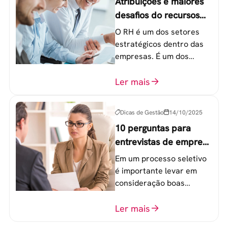
Atribuições e maiores
desafios do recursos
humanos em uma
O RH é um dos setores
empresa
estratégicos dentro das
empresas. É um dos
componentes-chave para
o atingimento das metas
Ler mais
organizacionais.
Dicas de Gestão
14/10/2025
10 perguntas para
entrevistas de emprego
que recrutadores não
Em um processo seletivo
devem fazer
é importante levar em
consideração boas
perguntas para mensurar
o perfil do profissional e
Ler mais
evitar questionamentos