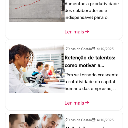
colaboradores
Aumentar a produtividade
dos colaboradores é
indispensável para o
sucesso de qualquer
equipe de trabalho. 6
Ler mais
etapas que não devem
ser esquecidas.
Dicas de Gestão
14/10/2025
Retenção de talentos:
como motivar a
geração Y nas
Têm se tornado crescente
empresas?
a rotatividade do capital
humano das empresas,
principalmente entre os
colaboradores na faixa de
Ler mais
20 a 30 anos - chamada
Geração Y.
Dicas de Gestão
14/10/2025