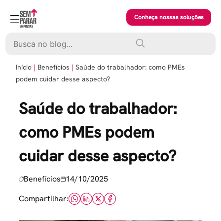
Skip
to
Conheça nossas soluções
content
Pesquisar
Início
Benefícios
Saúde do trabalhador: como PMEs
podem cuidar desse aspecto?
Saúde do trabalhador:
como PMEs podem
cuidar desse aspecto?
Benefícios
14/10/2025
Compartilhar: