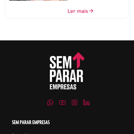
perguntas para mensurar
o perfil do profissional e
Ler mais
evitar questionamentos
embaraçosos.
SEM PARAR EMPRESAS