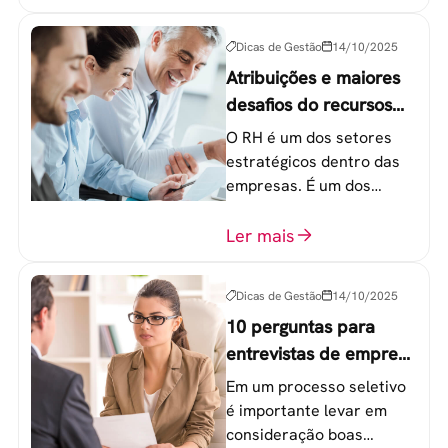
20 a 30 anos - chamada
Geração Y.
Dicas de Gestão
14/10/2025
Atribuições e maiores
desafios do recursos
humanos em uma
O RH é um dos setores
empresa
estratégicos dentro das
empresas. É um dos
componentes-chave para
o atingimento das metas
Ler mais
organizacionais.
Dicas de Gestão
14/10/2025
10 perguntas para
entrevistas de emprego
que recrutadores não
Em um processo seletivo
devem fazer
é importante levar em
consideração boas