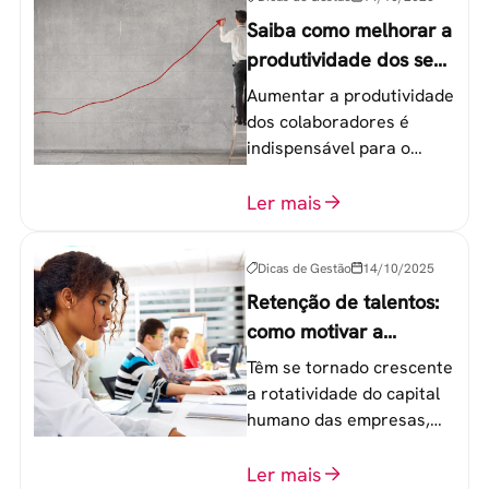
Saiba como melhorar a
produtividade dos seus
colaboradores
Aumentar a produtividade
dos colaboradores é
indispensável para o
sucesso de qualquer
equipe de trabalho. 6
Ler mais
etapas que não devem
ser esquecidas.
Dicas de Gestão
14/10/2025
Retenção de talentos:
como motivar a
geração Y nas
Têm se tornado crescente
empresas?
a rotatividade do capital
humano das empresas,
principalmente entre os
colaboradores na faixa de
Ler mais