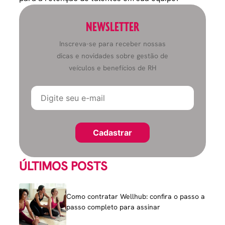
NEWSLETTER
Inscreva-se para receber nossas
dicas e novidades sobre gestão de
veículos e benefícios de RH
ÚLTIMOS POSTS
Como contratar Wellhub: confira o passo a
passo completo para assinar