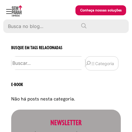
Skip
to
Conheça nossas soluções
content
Pesquisar
BUSQUE EM TAGS RELACIONADAS
Pesquisar
Categoria
E-BOOK
Não há posts nesta categoria.
NEWSLETTER