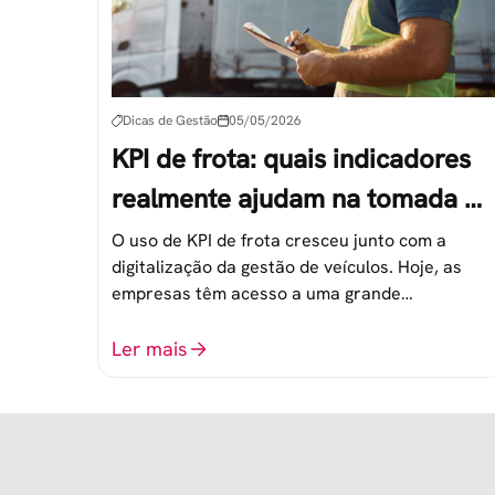
Dicas de Gestão
05/05/2026
KPI de frota: quais indicadores
realmente ajudam na tomada de
decisão
O uso de KPI de frota cresceu junto com a
digitalização da gestão de veículos. Hoje, as
empresas têm acesso a uma grande
quantidade de dados, como consumo, rotas,
manutenção, comportamento de direção, entre
Ler mais
outros. No entanto, esse volume de informação
nem sempre se traduz em decisões melhores.
Na prática, muitos gestores acompanham
indicadores que […]