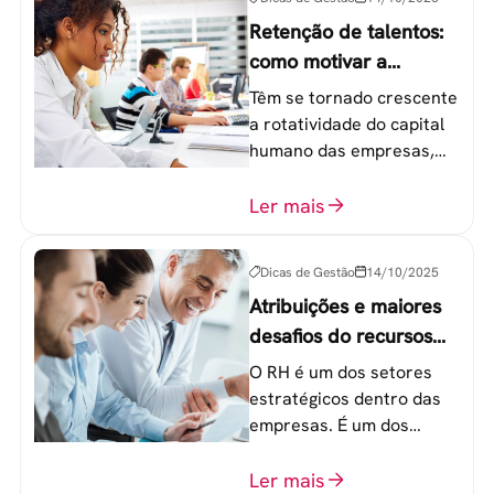
Retenção de talentos:
como motivar a
geração Y nas
Têm se tornado crescente
empresas?
a rotatividade do capital
humano das empresas,
principalmente entre os
colaboradores na faixa de
Ler mais
20 a 30 anos - chamada
Geração Y.
Dicas de Gestão
14/10/2025
Atribuições e maiores
desafios do recursos
humanos em uma
O RH é um dos setores
empresa
estratégicos dentro das
empresas. É um dos
componentes-chave para
o atingimento das metas
Ler mais