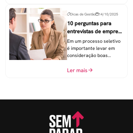
organizacionais.
Dicas de Gestão
14/10/2025
10 perguntas para
entrevistas de emprego
que recrutadores não
Em um processo seletivo
devem fazer
é importante levar em
consideração boas
perguntas para mensurar
o perfil do profissional e
Ler mais
evitar questionamentos
embaraçosos.