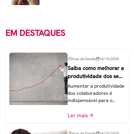
EM DESTAQUES
Dicas de Gestão
14/10/2025
Saiba como melhorar a
produtividade dos seus
colaboradores
Aumentar a produtividade
dos colaboradores é
indispensável para o
sucesso de qualquer
equipe de trabalho. 6
Ler mais
etapas que não devem
ser esquecidas.
Dicas de Gestão
14/10/2025