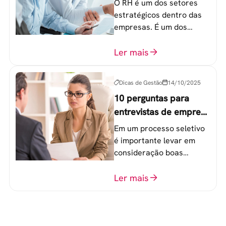
O RH é um dos setores
empresa
estratégicos dentro das
empresas. É um dos
componentes-chave para
o atingimento das metas
Ler mais
organizacionais.
Dicas de Gestão
14/10/2025
10 perguntas para
entrevistas de emprego
que recrutadores não
Em um processo seletivo
devem fazer
é importante levar em
consideração boas
perguntas para mensurar
o perfil do profissional e
Ler mais
evitar questionamentos
embaraçosos.