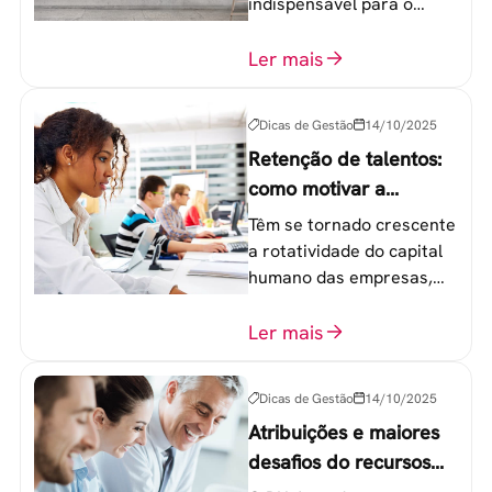
indispensável para o
sucesso de qualquer
equipe de trabalho. 6
Ler mais
etapas que não devem
ser esquecidas.
Dicas de Gestão
14/10/2025
Retenção de talentos:
como motivar a
geração Y nas
Têm se tornado crescente
empresas?
a rotatividade do capital
humano das empresas,
principalmente entre os
colaboradores na faixa de
Ler mais
20 a 30 anos - chamada
Geração Y.
Dicas de Gestão
14/10/2025
Atribuições e maiores
desafios do recursos
humanos em uma