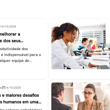
14/10/2025
melhorar a
e dos seus
es
odutividade dos
 é indispensável para o
alquer equipe de
tapas que não devem ser
ão
14/10/2025
s e maiores desafios
os humanos em uma
os setores estratégicos