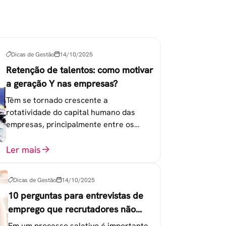
Dicas de Gestão
14/10/2025
Retenção de talentos: como motivar
a geração Y nas empresas?
Têm se tornado crescente a
rotatividade do capital humano das
empresas, principalmente entre os
colaboradores na faixa de 20 a 30 anos -
chamada Geração Y.
Ler mais
Dicas de Gestão
14/10/2025
10 perguntas para entrevistas de
emprego que recrutadores não
devem fazer
Em um processo seletivo é importante