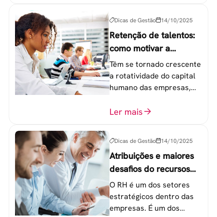
etapas que não devem
ser esquecidas.
Dicas de Gestão
14/10/2025
Retenção de talentos:
como motivar a
geração Y nas
Têm se tornado crescente
empresas?
a rotatividade do capital
humano das empresas,
principalmente entre os
colaboradores na faixa de
Ler mais
20 a 30 anos - chamada
Geração Y.
Dicas de Gestão
14/10/2025
Atribuições e maiores
desafios do recursos
humanos em uma
O RH é um dos setores
empresa
estratégicos dentro das
empresas. É um dos