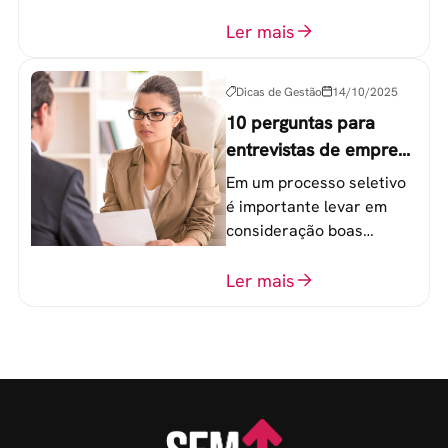
componentes-chave para
o atingimento das metas
Ler mais
organizacionais.
Dicas de Gestão
14/10/2025
10 perguntas para
entrevistas de emprego
que recrutadores não
Em um processo seletivo
devem fazer
é importante levar em
consideração boas
perguntas para mensurar
o perfil do profissional e
Ler mais
evitar questionamentos
embaraçosos.