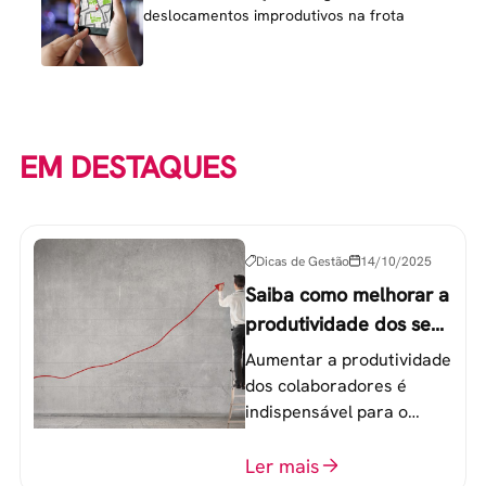
deslocamentos improdutivos na frota
EM DESTAQUES
Dicas de Gestão
14/10/2025
Saiba como melhorar a
produtividade dos seus
colaboradores
Aumentar a produtividade
dos colaboradores é
indispensável para o
sucesso de qualquer
equipe de trabalho. 6
Ler mais