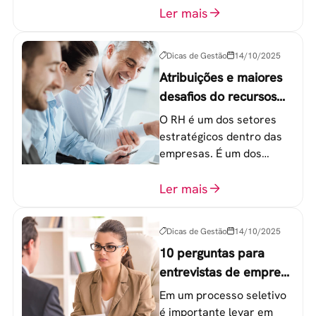
colaboradores na faixa de
Ler mais
20 a 30 anos - chamada
Geração Y.
Dicas de Gestão
14/10/2025
Atribuições e maiores
desafios do recursos
humanos em uma
O RH é um dos setores
empresa
estratégicos dentro das
empresas. É um dos
componentes-chave para
o atingimento das metas
Ler mais
organizacionais.
Dicas de Gestão
14/10/2025
10 perguntas para
entrevistas de emprego
que recrutadores não
Em um processo seletivo
devem fazer
é importante levar em