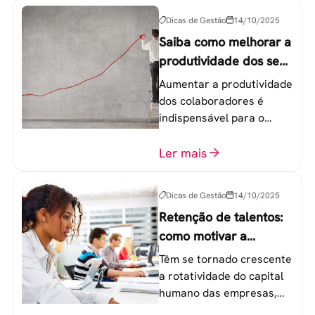
Dicas de Gestão
14/10/2025
Saiba como melhorar a
produtividade dos seus
colaboradores
Aumentar a produtividade
dos colaboradores é
indispensável para o
sucesso de qualquer
equipe de trabalho. 6
Ler mais
etapas que não devem
ser esquecidas.
Dicas de Gestão
14/10/2025
Retenção de talentos:
como motivar a
geração Y nas
Têm se tornado crescente
empresas?
a rotatividade do capital
humano das empresas,
principalmente entre os