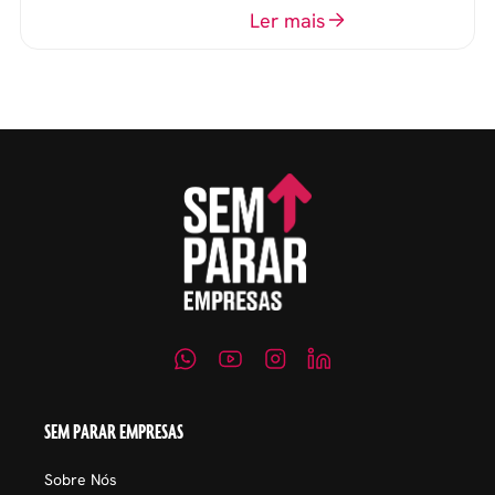
o perfil do profissional e
Ler mais
evitar questionamentos
embaraçosos.
SEM PARAR EMPRESAS
Sobre Nós