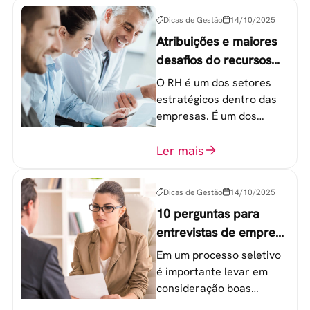
Geração Y.
Dicas de Gestão
14/10/2025
Atribuições e maiores
desafios do recursos
humanos em uma
O RH é um dos setores
empresa
estratégicos dentro das
empresas. É um dos
componentes-chave para
o atingimento das metas
Ler mais
organizacionais.
Dicas de Gestão
14/10/2025
10 perguntas para
entrevistas de emprego
que recrutadores não
Em um processo seletivo
devem fazer
é importante levar em
consideração boas
perguntas para mensurar