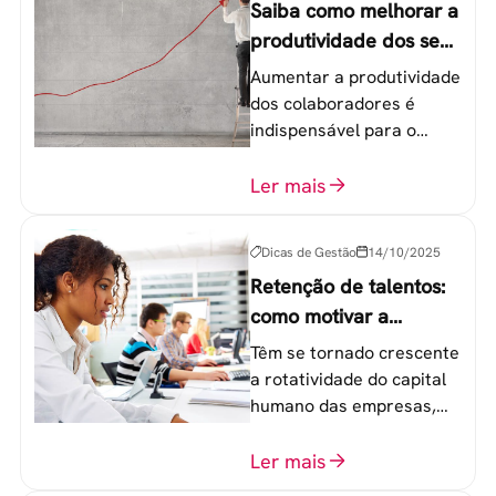
Saiba como melhorar a
produtividade dos seus
colaboradores
Aumentar a produtividade
dos colaboradores é
indispensável para o
sucesso de qualquer
equipe de trabalho. 6
Ler mais
etapas que não devem
ser esquecidas.
Dicas de Gestão
14/10/2025
Retenção de talentos:
como motivar a
geração Y nas
Têm se tornado crescente
empresas?
a rotatividade do capital
humano das empresas,
principalmente entre os
colaboradores na faixa de
Ler mais
20 a 30 anos - chamada