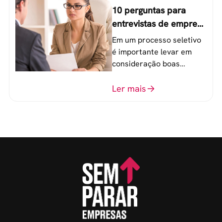
10 perguntas para
entrevistas de emprego
que recrutadores não
Em um processo seletivo
devem fazer
é importante levar em
consideração boas
perguntas para mensurar
o perfil do profissional e
Ler mais
evitar questionamentos
embaraçosos.