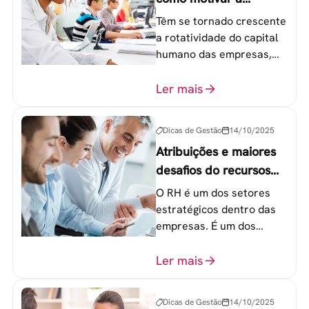
geração Y nas
Têm se tornado crescente
empresas?
a rotatividade do capital
humano das empresas,
principalmente entre os
colaboradores na faixa de
Ler mais
20 a 30 anos - chamada
Geração Y.
Dicas de Gestão
14/10/2025
Atribuições e maiores
desafios do recursos
humanos em uma
O RH é um dos setores
empresa
estratégicos dentro das
empresas. É um dos
componentes-chave para
o atingimento das metas
Ler mais
organizacionais.
Dicas de Gestão
14/10/2025