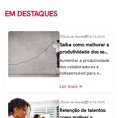
EM DESTAQUES
Dicas de Gestão
14/10/2025
Saiba como melhorar a
produtividade dos seus
colaboradores
Aumentar a produtividade
dos colaboradores é
indispensável para o
sucesso de qualquer
equipe de trabalho. 6
Ler mais
etapas que não devem
ser esquecidas.
Dicas de Gestão
14/10/2025
Retenção de talentos:
como motivar a