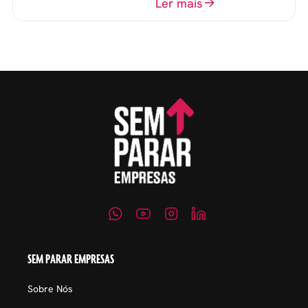
o perfil do profissional e
Ler mais
evitar questionamentos
embaraçosos.
SEM PARAR EMPRESAS
Sobre Nós