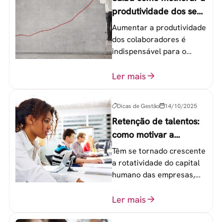
produtividade dos seus
colaboradores
Aumentar a produtividade
dos colaboradores é
indispensável para o
sucesso de qualquer
equipe de trabalho. 6
Ler mais
etapas que não devem
ser esquecidas.
Dicas de Gestão
14/10/2025
Retenção de talentos:
como motivar a
geração Y nas
Têm se tornado crescente
empresas?
a rotatividade do capital
humano das empresas,
principalmente entre os
colaboradores na faixa de
Ler mais
20 a 30 anos - chamada