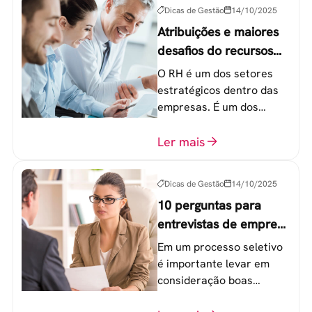
Geração Y.
Dicas de Gestão
14/10/2025
Atribuições e maiores
desafios do recursos
humanos em uma
O RH é um dos setores
empresa
estratégicos dentro das
empresas. É um dos
componentes-chave para
o atingimento das metas
Ler mais
organizacionais.
Dicas de Gestão
14/10/2025
10 perguntas para
entrevistas de emprego
que recrutadores não
Em um processo seletivo
devem fazer
é importante levar em
consideração boas
perguntas para mensurar