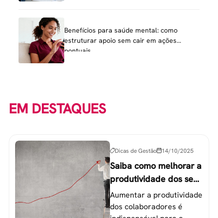
Benefícios para saúde mental: como
estruturar apoio sem cair em ações
pontuais
EM DESTAQUES
Dicas de Gestão
14/10/2025
Saiba como melhorar a
produtividade dos seus
colaboradores
Aumentar a produtividade
dos colaboradores é