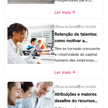
indispensável para o
sucesso de qualquer
equipe de trabalho. 6
Ler mais
etapas que não devem
ser esquecidas.
Dicas de Gestão
14/10/2025
Retenção de talentos:
como motivar a
geração Y nas
Têm se tornado crescente
empresas?
a rotatividade do capital
humano das empresas,
principalmente entre os
colaboradores na faixa de
Ler mais
20 a 30 anos - chamada
Geração Y.
Dicas de Gestão
14/10/2025
Atribuições e maiores
desafios do recursos
humanos em uma