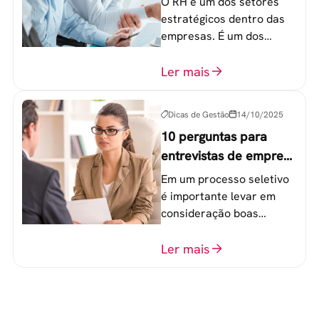
O RH é um dos setores
empresa
estratégicos dentro das
empresas. É um dos
componentes-chave para
o atingimento das metas
Ler mais
organizacionais.
Dicas de Gestão
14/10/2025
10 perguntas para
entrevistas de emprego
que recrutadores não
Em um processo seletivo
devem fazer
é importante levar em
consideração boas
perguntas para mensurar
o perfil do profissional e
Ler mais
evitar questionamentos
embaraçosos.