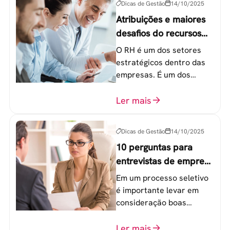
Dicas de Gestão
14/10/2025
Atribuições e maiores
desafios do recursos
humanos em uma
O RH é um dos setores
empresa
estratégicos dentro das
empresas. É um dos
componentes-chave para
o atingimento das metas
Ler mais
organizacionais.
Dicas de Gestão
14/10/2025
10 perguntas para
entrevistas de emprego
que recrutadores não
Em um processo seletivo
devem fazer
é importante levar em
consideração boas
perguntas para mensurar
o perfil do profissional e
Ler mais