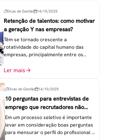
Dicas de Gestão
14/10/2025
Retenção de talentos: como motivar
a geração Y nas empresas?
Têm se tornado crescente a
rotatividade do capital humano das
empresas, principalmente entre os
colaboradores na faixa de 20 a 30 anos -
chamada Geração Y.
Ler mais
Dicas de Gestão
14/10/2025
10 perguntas para entrevistas de
emprego que recrutadores não
devem fazer
Em um processo seletivo é importante
levar em consideração boas perguntas
para mensurar o perfil do profissional e
evitar questionamentos embaraçosos.