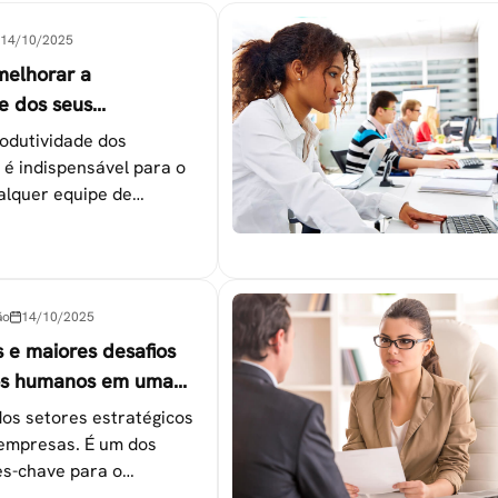
14/10/2025
melhorar a
e dos seus
es
odutividade dos
 é indispensável para o
alquer equipe de
tapas que não devem ser
ão
14/10/2025
s e maiores desafios
os humanos em uma
os setores estratégicos
empresas. É um dos
s-chave para o
 das metas