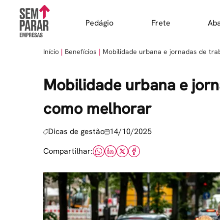
Skip
to
Pedágio
Frete
Ab
content
Início
Benefícios
Mobilidade urbana e jornadas de tr
Mobilidade urbana e jorn
como melhorar
Dicas de gestão
14/10/2025
Compartilhar: