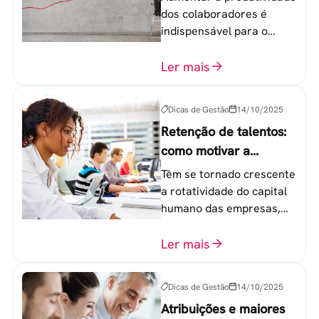
dos colaboradores é
indispensável para o
sucesso de qualquer
equipe de trabalho. 6
Ler mais
etapas que não devem
ser esquecidas.
Dicas de Gestão
14/10/2025
Retenção de talentos:
como motivar a
geração Y nas
Têm se tornado crescente
empresas?
a rotatividade do capital
humano das empresas,
principalmente entre os
colaboradores na faixa de
Ler mais
20 a 30 anos - chamada
Geração Y.
Dicas de Gestão
14/10/2025
Atribuições e maiores