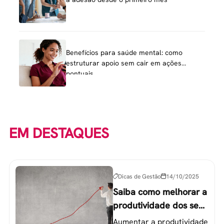
Benefícios para saúde mental: como
estruturar apoio sem cair em ações
pontuais
EM DESTAQUES
Dicas de Gestão
14/10/2025
Saiba como melhorar a
produtividade dos seus
colaboradores
Aumentar a produtividade