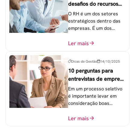
desafios do recursos
humanos em uma
O RH é um dos setores
empresa
estratégicos dentro das
empresas. É um dos
componentes-chave para
o atingimento das metas
Ler mais
organizacionais.
Dicas de Gestão
14/10/2025
10 perguntas para
entrevistas de emprego
que recrutadores não
Em um processo seletivo
devem fazer
é importante levar em
consideração boas
perguntas para mensurar
o perfil do profissional e
Ler mais
evitar questionamentos
embaraçosos.