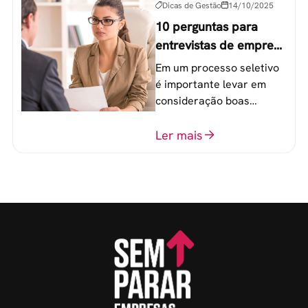
Dicas de Gestão
14/10/2025
10 perguntas para
entrevistas de emprego
que recrutadores não
Em um processo seletivo
devem fazer
é importante levar em
consideração boas
perguntas para mensurar
o perfil do profissional e
Ler mais
evitar questionamentos
embaraçosos.