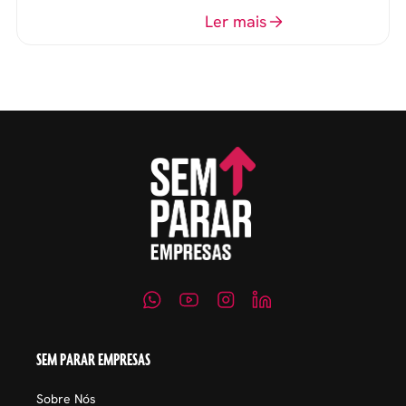
o perfil do profissional e
Ler mais
evitar questionamentos
embaraçosos.
SEM PARAR EMPRESAS
Sobre Nós