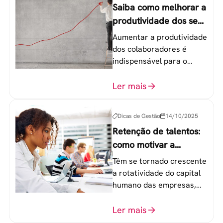
Saiba como melhorar a
produtividade dos seus
colaboradores
Aumentar a produtividade
dos colaboradores é
indispensável para o
sucesso de qualquer
equipe de trabalho. 6
Ler mais
etapas que não devem
ser esquecidas.
Dicas de Gestão
14/10/2025
Retenção de talentos:
como motivar a
geração Y nas
Têm se tornado crescente
empresas?
a rotatividade do capital
humano das empresas,
principalmente entre os
colaboradores na faixa de
Ler mais
20 a 30 anos - chamada