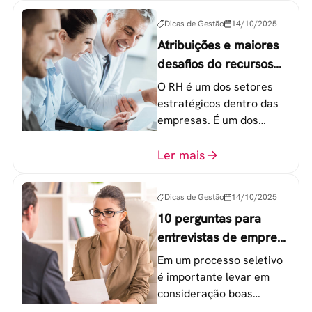
Geração Y.
Dicas de Gestão
14/10/2025
Atribuições e maiores
desafios do recursos
humanos em uma
O RH é um dos setores
empresa
estratégicos dentro das
empresas. É um dos
componentes-chave para
o atingimento das metas
Ler mais
organizacionais.
Dicas de Gestão
14/10/2025
10 perguntas para
entrevistas de emprego
que recrutadores não
Em um processo seletivo
devem fazer
é importante levar em
consideração boas
perguntas para mensurar