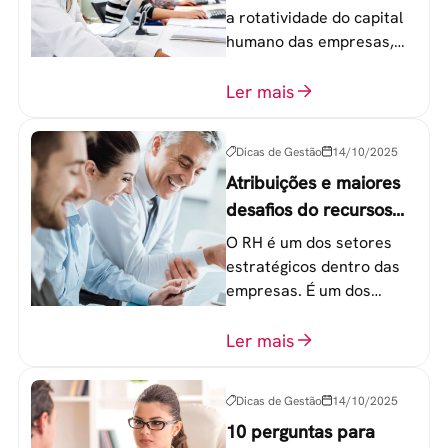
empresas?
a rotatividade do capital
humano das empresas,
principalmente entre os
colaboradores na faixa de
Ler mais
20 a 30 anos - chamada
Geração Y.
Dicas de Gestão
14/10/2025
Atribuições e maiores
desafios do recursos
humanos em uma
O RH é um dos setores
empresa
estratégicos dentro das
empresas. É um dos
componentes-chave para
o atingimento das metas
Ler mais
organizacionais.
Dicas de Gestão
14/10/2025
10 perguntas para