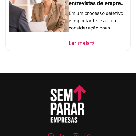
entrevistas de emprego
que recrutadores não
Em um processo seletivo
devem fazer
é importante levar em
consideração boas
perguntas para mensurar
o perfil do profissional e
Ler mais
evitar questionamentos
embaraçosos.