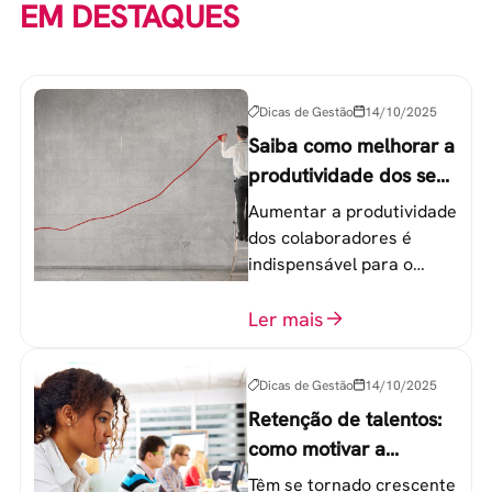
EM DESTAQUES
Dicas de Gestão
14/10/2025
Saiba como melhorar a
produtividade dos seus
colaboradores
Aumentar a produtividade
dos colaboradores é
indispensável para o
sucesso de qualquer
equipe de trabalho. 6
Ler mais
etapas que não devem
ser esquecidas.
Dicas de Gestão
14/10/2025
Retenção de talentos:
como motivar a
geração Y nas
Têm se tornado crescente