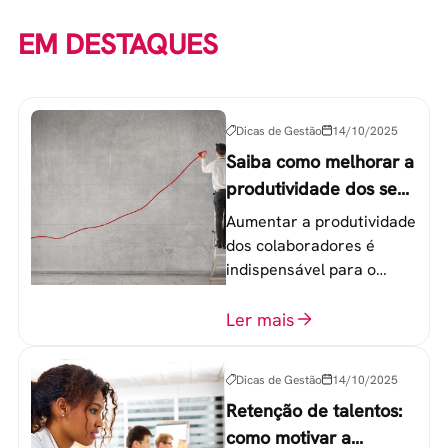
EM DESTAQUES
Dicas de Gestão
14/10/2025
Saiba como melhorar a
produtividade dos seus
colaboradores
Aumentar a produtividade
dos colaboradores é
indispensável para o
sucesso de qualquer
equipe de trabalho. 6
Ler mais
etapas que não devem
ser esquecidas.
Dicas de Gestão
14/10/2025
Retenção de talentos:
como motivar a