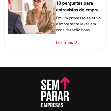
10 perguntas para
entrevistas de emprego
que recrutadores não
Em um processo seletivo
devem fazer
é importante levar em
consideração boas
perguntas para mensurar
o perfil do profissional e
Ler mais
evitar questionamentos
embaraçosos.