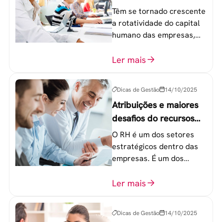
geração Y nas
Têm se tornado crescente
empresas?
a rotatividade do capital
humano das empresas,
principalmente entre os
colaboradores na faixa de
Ler mais
20 a 30 anos - chamada
Geração Y.
Dicas de Gestão
14/10/2025
Atribuições e maiores
desafios do recursos
humanos em uma
O RH é um dos setores
empresa
estratégicos dentro das
empresas. É um dos
componentes-chave para
o atingimento das metas
Ler mais
organizacionais.
Dicas de Gestão
14/10/2025