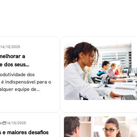
14/10/2025
melhorar a
e dos seus
es
odutividade dos
 é indispensável para o
alquer equipe de
tapas que não devem ser
ão
14/10/2025
s e maiores desafios