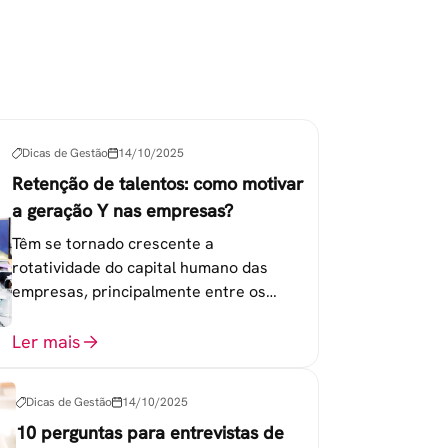
Dicas de Gestão
14/10/2025
Retenção de talentos: como motivar
a geração Y nas empresas?
Têm se tornado crescente a
rotatividade do capital humano das
empresas, principalmente entre os
colaboradores na faixa de 20 a 30 anos -
chamada Geração Y.
Ler mais
Dicas de Gestão
14/10/2025
10 perguntas para entrevistas de